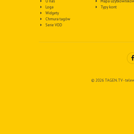
O nas
Mapa użytkownikó
Loga
Typy kont
Widgety
Chmura tagów
Serie VOD
© 2026 TAGEN.TV - telew