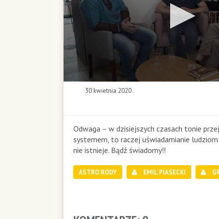
0
30 kwietnia 2020
s
e
c
o
Odwaga – w dzisiejszych czasach tonie prze
n
systemem, to raczej uświadamianie ludziom
d
nie istnieje. Bądź świadomy!!
s
o
ASTRO RODY
EMIL PIASECKI
GR
f
0
s
e
c