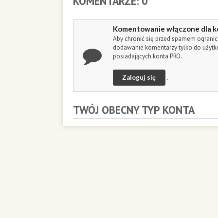
KOMENTARZE: 0
o
n
d
Komentowanie włączone dla k
s
Aby chronić się przed spamem ogranic
dodawanie komentarzy tylko do użyt
posiadających konta PRO.
Zaloguj się
.
TWÓJ OBECNY TYP KONTA