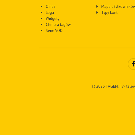
O nas
Mapa użytkownikó
Loga
Typy kont
Widgety
Chmura tagów
Serie VOD
© 2026 TAGEN.TV - telew