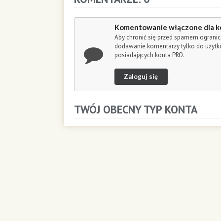
c
o
n
Komentowanie włączone dla k
d
Aby chronić się przed spamem ogranic
s
dodawanie komentarzy tylko do użyt
posiadających konta PRO.
Zaloguj się
.
TWÓJ OBECNY TYP KONTA