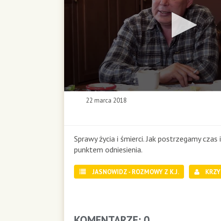
0
22 marca 2018
s
e
c
o
Sprawy życia i śmierci. Jak postrzegamy czas 
n
punktem odniesienia.
d
s
JASNOWIDZ - ROZMOWY Z K.J.
KRZY
o
f
0
s
e
KOMENTARZE: 0