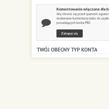
o
n
Komentowanie włączone dla k
d
Aby chronić się przed spamem ogranic
s
dodawanie komentarzy tylko do użyt
posiadających konta PRO.
Zaloguj się
.
TWÓJ OBECNY TYP KONTA