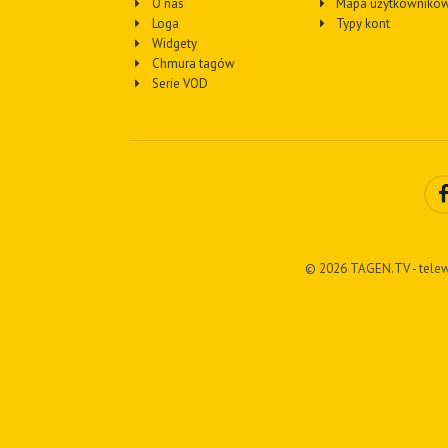
O nas
Mapa użytkownikó
Loga
Typy kont
Widgety
Chmura tagów
Serie VOD
© 2026 TAGEN.TV - telew