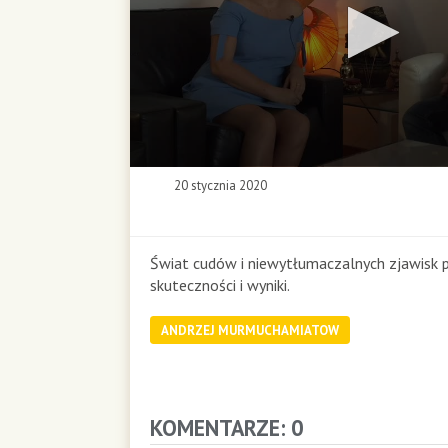
0
20 stycznia 2020
s
e
c
o
Świat cudów i niewytłumaczalnych zjawisk 
n
skuteczności i wyniki.
d
s
ANDRZEJ MURMUCHAMIATOW
o
f
0
s
e
KOMENTARZE: 0
c