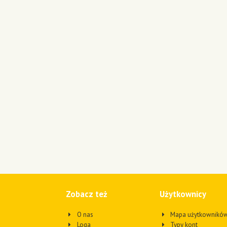
Zobacz też
Użytkownicy
O nas
Mapa użytkownikó
Loga
Typy kont