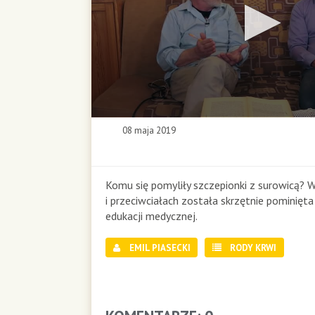
0
08 maja 2019
s
e
c
o
Komu się pomyliły szczepionki z surowicą? 
n
i przeciwciałach została skrzętnie pominięt
d
edukacji medycznej.
s
o
EMIL PIASECKI
RODY KRWI
f
0
s
e
c