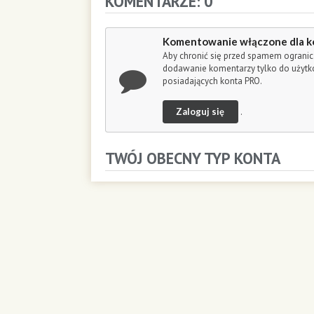
KOMENTARZE: 0
o
n
d
Komentowanie włączone dla k
s
Aby chronić się przed spamem ogranic
dodawanie komentarzy tylko do użyt
posiadających konta PRO.
Zaloguj się
.
TWÓJ OBECNY TYP KONTA