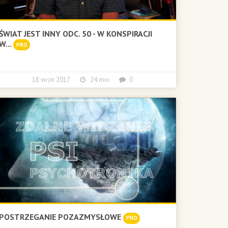
ŚWIAT JEST INNY ODC. 50 - W KONSPIRACJI
W...
PRO
18 wrze 2017
24 min
0
POSTRZEGANIE POZAZMYSŁOWE
PRO