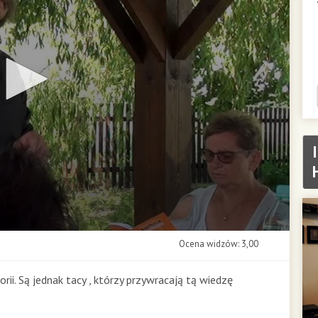
Ocena widzów: 3,00
ii. Są jednak tacy , którzy przywracają tą wiedzę