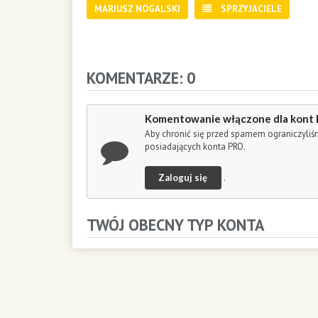
d
MARIUSZ NOGALSKI
SPRZYJACIELE
s
o
f
2
4
KOMENTARZE: 0
m
i
n
Komentowanie włączone dla kont
u
Aby chronić się przed spamem ograniczyli
t
posiadających konta PRO.
e
s
Zaloguj się
.
,
3
6
TWÓJ OBECNY TYP KONTA
s
e
c
o
n
d
s