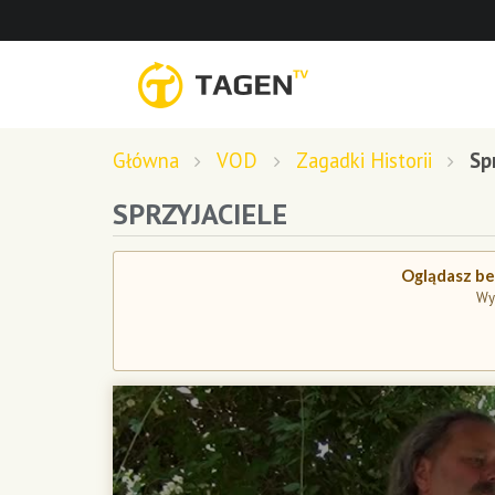
Główna
VOD
Zagadki Historii
Sp
SPRZYJACIELE
Oglądasz bez
Wy