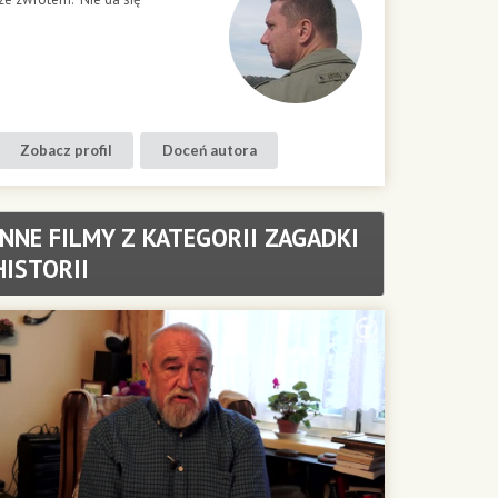
Zobacz profil
Doceń autora
INNE FILMY Z KATEGORII ZAGADKI
HISTORII