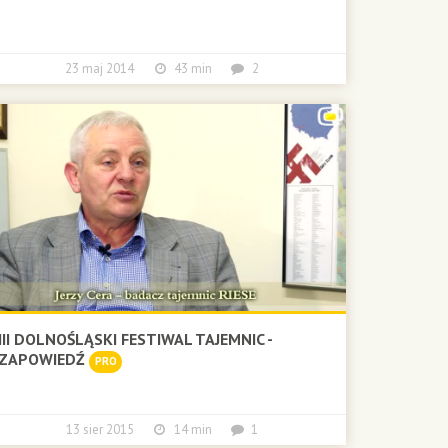
23 maj 2014
43 min
2
III DOLNOŚLĄSKI FESTIWAL TAJEMNIC -
ZAPOWIEDŹ
PRO
13 sier 2015
14 min
1