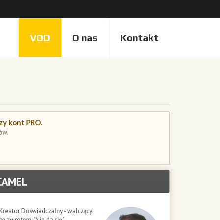
VOD
O nas
Kontakt
czy kont PRO.
ów.
CAMEL
Kreator Doświadczalny - walczący
ze zwrotem: "Nie da się"