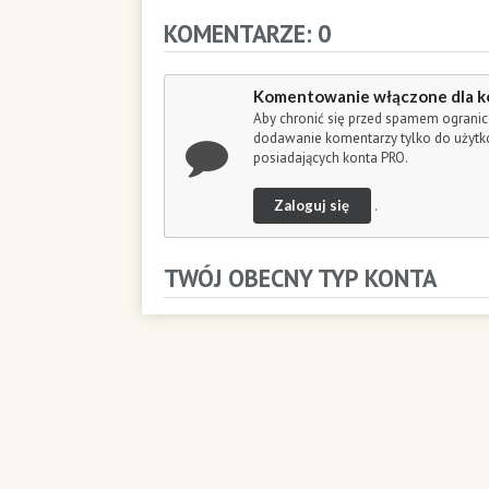
m
KOMENTARZE: 0
i
n
u
Komentowanie włączone dla k
t
Aby chronić się przed spamem ogranic
e
dodawanie komentarzy tylko do użyt
s
posiadających konta PRO.
,
4
Zaloguj się
.
6
s
e
TWÓJ OBECNY TYP KONTA
c
o
n
d
s