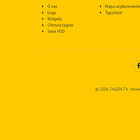
O nas
Mapa użytkownikó
Loga
Typy kont
Widgety
Chmura tagów
Serie VOD
© 2026 TAGEN.TV - telew