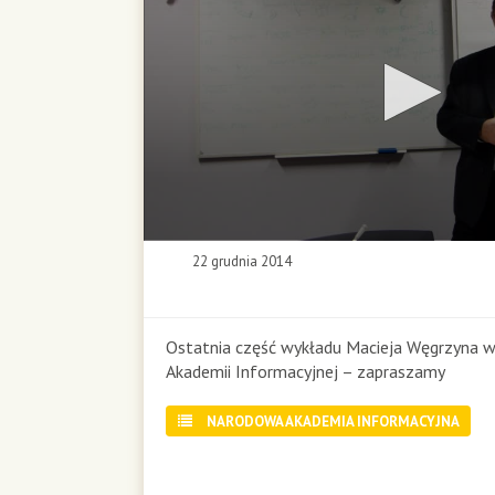
0
22 grudnia 2014
s
e
c
o
Ostatnia część wykładu Macieja Węgrzyna 
n
Akademii Informacyjnej – zapraszamy
d
s
NARODOWA AKADEMIA INFORMACYJNA
o
f
3
3