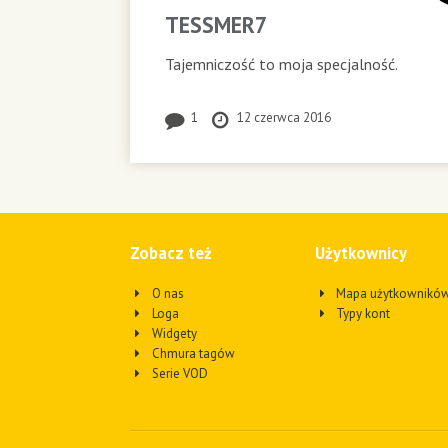
TESSMER7
Tajemniczość to moja specjalność.
1
12 czerwca 2016
Zobacz też
Użytkownicy
O nas
Mapa użytkownikó
Loga
Typy kont
Widgety
Chmura tagów
Serie VOD