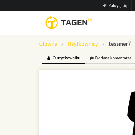
Zaloguj się
Główna
Użytkownicy
tessmer7
O użytkowniku
Dodane komentarze