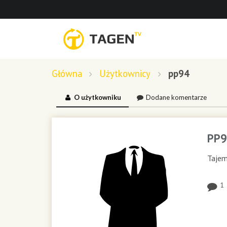
Główna
Użytkownicy
pp94
O użytkowniku
Dodane komentarze
PP9
Tajem
1