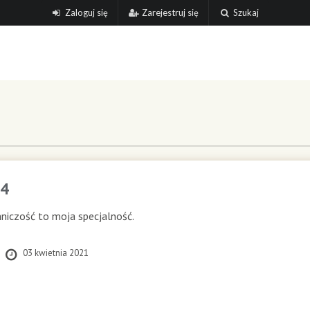
Zaloguj się
Zarejestruj się
Szukaj
4
niczość to moja specjalność.
03 kwietnia 2021