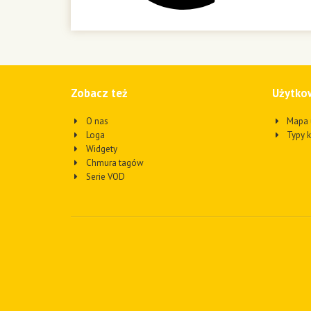
Zobacz też
Użytko
O nas
Mapa 
Loga
Typy 
Widgety
Chmura tagów
Serie VOD