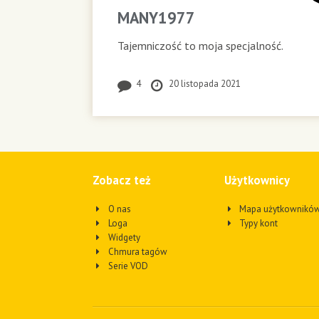
MANY1977
Tajemniczość to moja specjalność.
4
20 listopada 2021
Zobacz też
Użytkownicy
O nas
Mapa użytkownikó
Loga
Typy kont
Widgety
Chmura tagów
Serie VOD