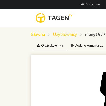
Zaloguj się
Główna
Użytkownicy
many1977
O użytkowniku
Dodane komentarze