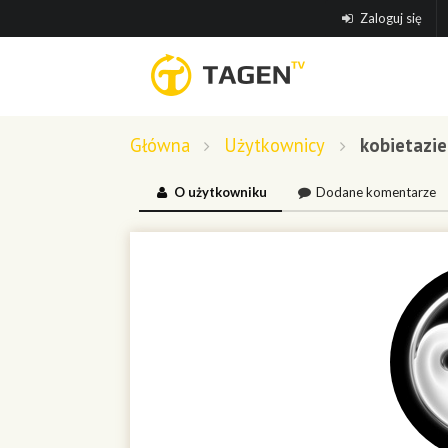
Zaloguj się
Główna
Użytkownicy
kobietazi
O użytkowniku
Dodane komentarze