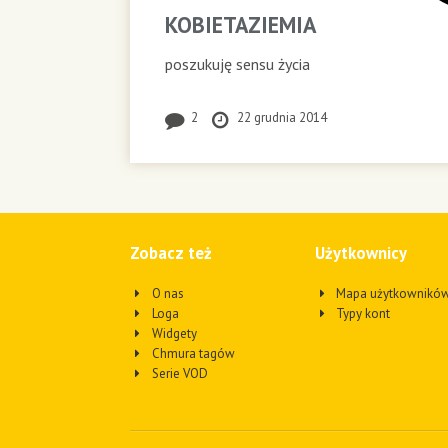
KOBIETAZIEMIA
poszukuję sensu życia
2
22 grudnia 2014
Zobacz też
Użytkownicy
O nas
Mapa użytkownikó
Loga
Typy kont
Widgety
Chmura tagów
Serie VOD