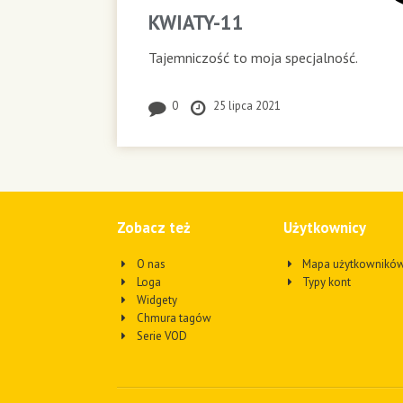
KWIATY-11
Tajemniczość to moja specjalność.
0
25 lipca 2021
Zobacz też
Użytkownicy
O nas
Mapa użytkownikó
Loga
Typy kont
Widgety
Chmura tagów
Serie VOD