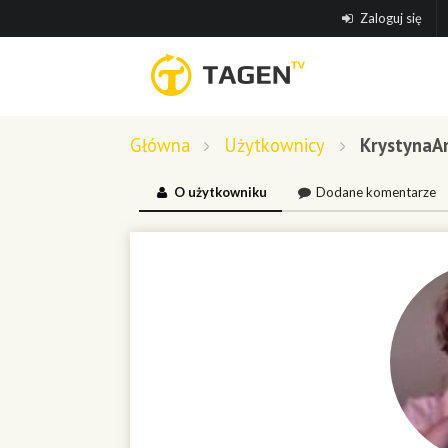
Zaloguj się
Główna
Użytkownicy
KrystynaA
O użytkowniku
Dodane komentarze