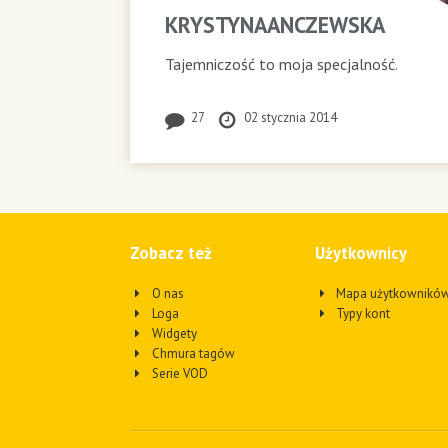
KRYSTYNAANCZEWSKA
Tajemniczość to moja specjalność.
27
02 stycznia 2014
Zobacz też
Użytkownicy
O nas
Mapa użytkownikó
Loga
Typy kont
Widgety
Chmura tagów
Serie VOD