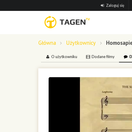
Zaloguj się
Główna
Użytkownicy
Homosapi
O użytkowniku
Dodane filmy
D