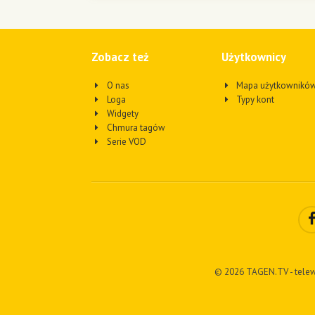
Zobacz też
Użytkownicy
O nas
Mapa użytkownikó
Loga
Typy kont
Widgety
Chmura tagów
Serie VOD
© 2026 TAGEN.TV - telew