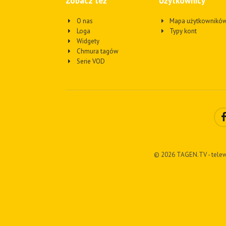
Zobacz też
Użytkownicy
O nas
Mapa użytkownikó
Loga
Typy kont
Widgety
Chmura tagów
Serie VOD
© 2026 TAGEN.TV - telew