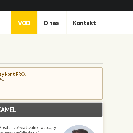
VOD
O nas
Kontakt
czy kont PRO.
ów.
CAMEL
Kreator Doświadczalny - walczący
ze zwrotem: "Nie da się"