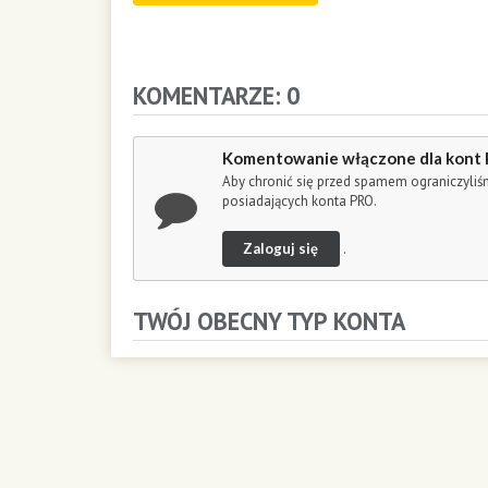
d
s
o
f
KOMENTARZE: 0
5
8
m
i
Komentowanie włączone dla kont
n
Aby chronić się przed spamem ograniczyli
u
posiadających konta PRO.
t
e
Zaloguj się
.
s
,
2
TWÓJ OBECNY TYP KONTA
0
s
e
c
o
n
d
s