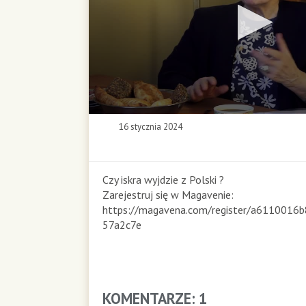
0
16 stycznia 2024
s
e
c
o
Czy iskra wyjdzie z Polski ?
n
Zarejestruj się w Magavenie:
d
https://magavena.com/register/a6110016
s
57a2c7e
o
f
0
s
e
KOMENTARZE: 1
c