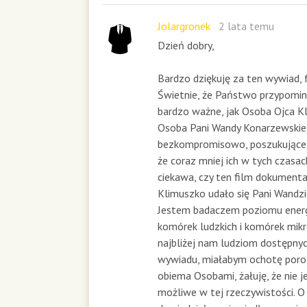
o
n
Jolargronek
2 lata temu
d
Dzień dobry,
s
Bardzo dziękuję za ten wywiad, 
Świetnie, że Państwo przypomin
bardzo ważne, jak Osoba Ojca Kl
Osoba Pani Wandy Konarzewskiej
bezkompromisowo, poszukujące 
że coraz mniej ich w tych czasac
ciekawa, czy ten film dokumenta
Klimuszko udało się Pani Wandz
Jestem badaczem poziomu ener
komórek ludzkich i komórek mik
najbliżej nam ludziom dostępnyc
wywiadu, miałabym ochotę por
obiema Osobami, żałuję, że nie je
możliwe w tej rzeczywistości. O