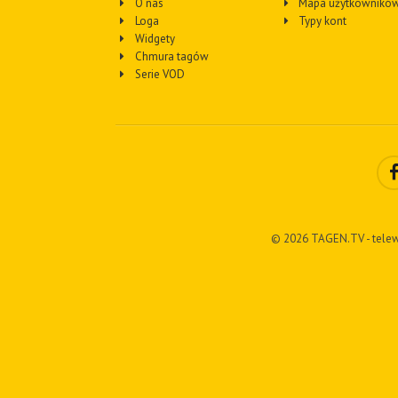
O nas
Mapa użytkownikó
Loga
Typy kont
Widgety
Chmura tagów
Serie VOD
© 2026 TAGEN.TV - telew