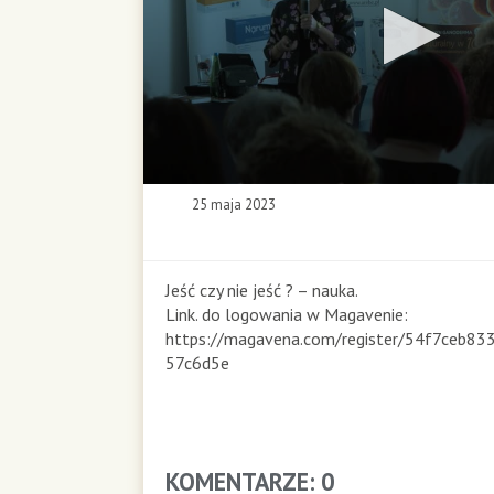
0
25 maja 2023
s
e
c
o
Jeść czy nie jeść ? – nauka.
n
Link. do logowania w Magavenie:
d
https://magavena.com/register/54f7ceb8
s
57c6d5e
o
f
0
s
e
KOMENTARZE: 0
c