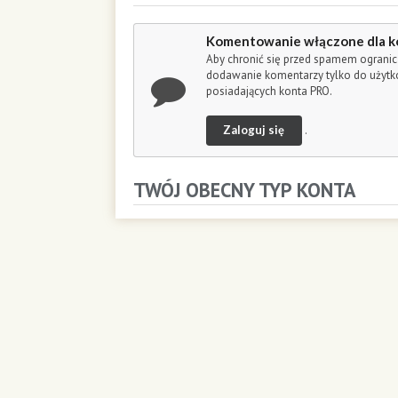
o
n
Komentowanie włączone dla k
d
s
Aby chronić się przed spamem ogranic
dodawanie komentarzy tylko do użyt
posiadających konta PRO.
Zaloguj się
.
TWÓJ OBECNY TYP KONTA