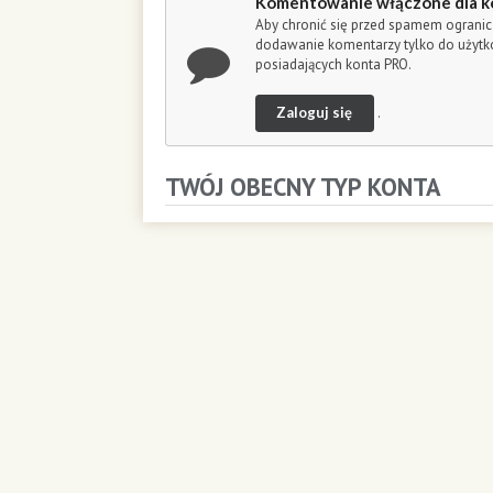
Komentowanie włączone dla k
o
Aby chronić się przed spamem ogranic
n
dodawanie komentarzy tylko do użyt
d
posiadających konta PRO.
s
Zaloguj się
.
TWÓJ OBECNY TYP KONTA