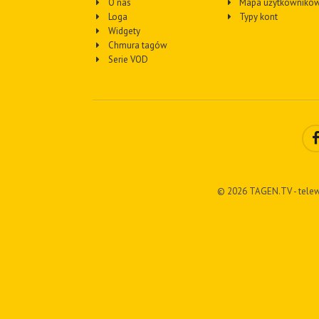
O nas
Mapa użytkownikó
Loga
Typy kont
Widgety
Chmura tagów
Serie VOD
© 2026 TAGEN.TV - telew