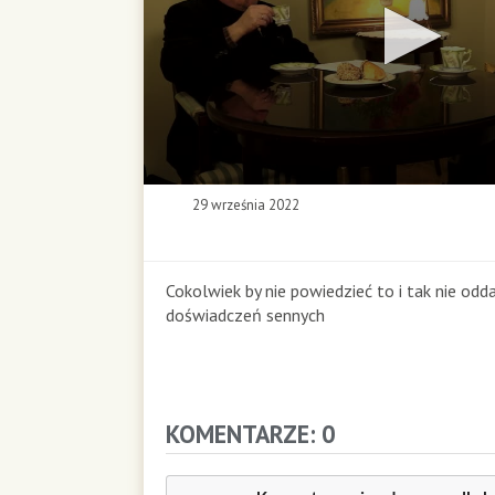
0
29 września 2022
s
e
c
o
Cokolwiek by nie powiedzieć to i tak nie odd
n
doświadczeń sennych
d
s
o
f
0
KOMENTARZE: 0
s
e
c