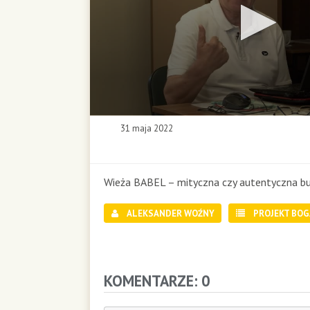
0
31 maja 2022
s
e
c
o
Wieża
BABEL
– mityczna czy autentyczna bu
n
d
ALEKSANDER WOŹNY
PROJEKT BOG
s
o
f
0
s
KOMENTARZE: 0
e
c