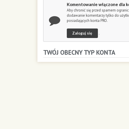
o
Komentowanie włączone dla k
n
Aby chronić się przed spamem ogranic
d
dodawanie komentarzy tylko do użyt
s
posiadających konta PRO.
Zaloguj się
.
TWÓJ OBECNY TYP KONTA