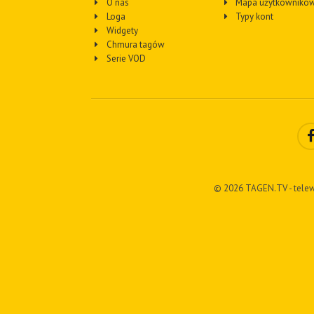
O nas
Mapa użytkownikó
Loga
Typy kont
Widgety
Chmura tagów
Serie VOD
© 2026 TAGEN.TV - telew