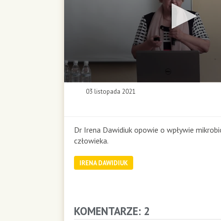
0
03 listopada 2021
s
e
c
o
Dr Irena Dawidiuk opowie o wpływie mikrobi
n
człowieka.
d
s
IRENA DAWIDIUK
o
f
0
s
e
KOMENTARZE: 2
c