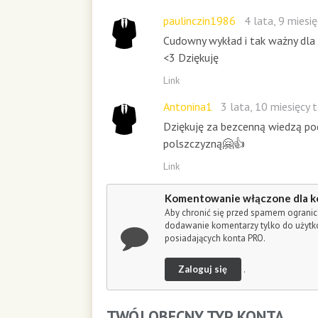
o
n
paulinczin1986
4 lata, 9 miesi
d
Cudowny wykład i tak ważny dla 
s
<3 Dziękuję
Link
Antonina1
3 lata, 10 miesięcy
Dziękuję za bezcenną wiedzą po
polszczyzną🤗👍
Link
Komentowanie włączone dla k
Aby chronić się przed spamem ogranic
dodawanie komentarzy tylko do użyt
posiadających konta PRO.
Zaloguj się
.
TWÓJ OBECNY TYP KONTA