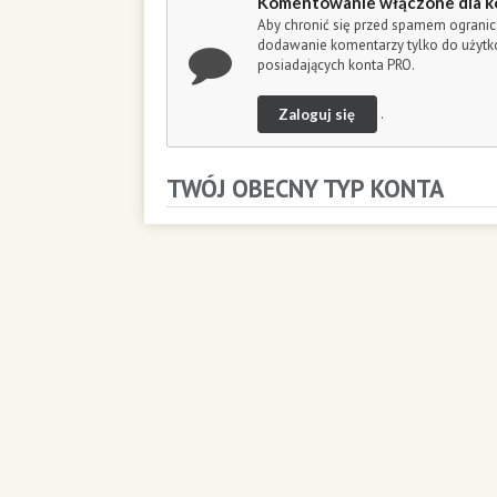
Komentowanie włączone dla k
o
Aby chronić się przed spamem ogranic
n
dodawanie komentarzy tylko do użyt
d
posiadających konta PRO.
s
Zaloguj się
.
TWÓJ OBECNY TYP KONTA