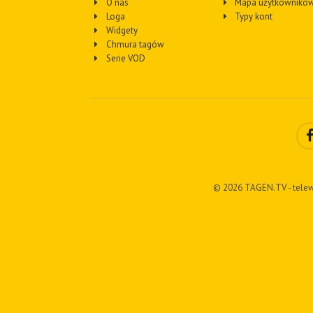
O nas
Mapa użytkownikó
Loga
Typy kont
Widgety
Chmura tagów
Serie VOD
© 2026 TAGEN.TV - telew