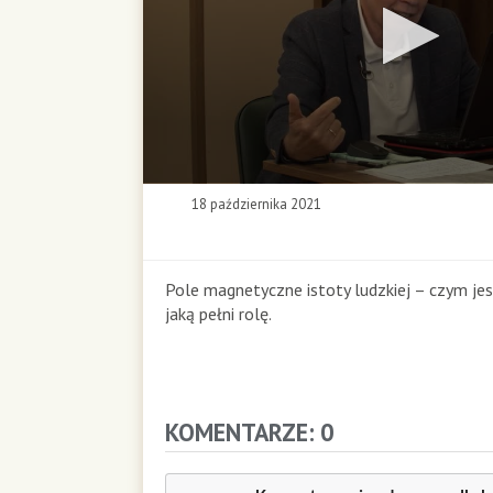
0
18 października 2021
s
e
c
o
Pole magnetyczne istoty ludzkiej – czym je
n
jaką pełni rolę.
d
s
o
f
0
KOMENTARZE: 0
s
e
c