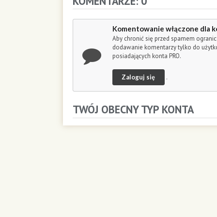
KOMENTARZE: 0
o
n
d
Komentowanie włączone dla k
s
Aby chronić się przed spamem ogranic
dodawanie komentarzy tylko do użyt
posiadających konta PRO.
Zaloguj się
.
TWÓJ OBECNY TYP KONTA