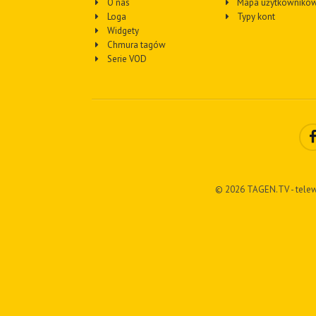
O nas
Mapa użytkownikó
Loga
Typy kont
Widgety
Chmura tagów
Serie VOD
© 2026 TAGEN.TV - telew