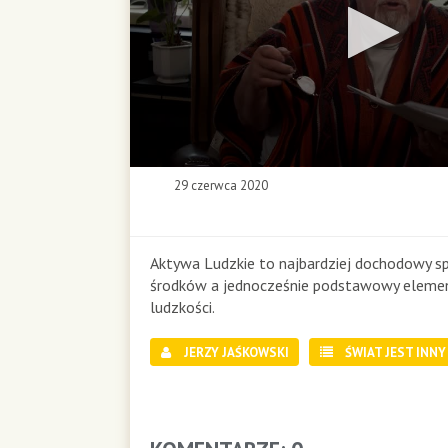
0
29 czerwca 2020
s
e
c
o
Aktywa Ludzkie to najbardziej dochodowy s
n
środków a jednocześnie podstawowy elemen
d
ludzkości.
s
o
JERZY JAŚKOWSKI
ŚWIAT JEST INNY
f
0
s
e
c