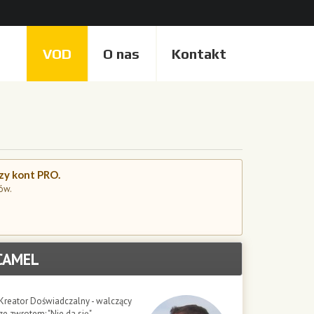
VOD
O nas
Kontakt
czy kont PRO.
ów.
CAMEL
Kreator Doświadczalny - walczący
ze zwrotem: "Nie da się"