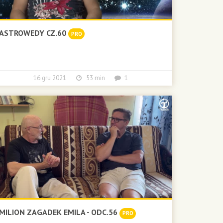
ASTROWEDY CZ.60
PRO
16 gru 2021
53 min
1
MILION ZAGADEK EMILA - ODC.56
PRO