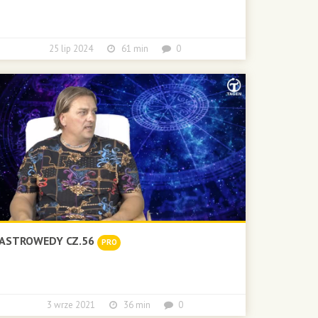
25 lip 2024
61 min
0
ASTROWEDY CZ.56
PRO
3 wrze 2021
36 min
0