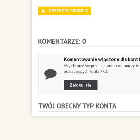
d
s
GRZEGORZ SKWAREK
o
f
1
h
o
KOMENTARZE: 0
u
r
,
Komentowanie włączone dla kont
6
Aby chronić się przed spamem ograniczyli
m
posiadających konta PRO.
i
n
Zaloguj się
.
u
t
e
TWÓJ OBECNY TYP KONTA
s
,
4
6
s
e