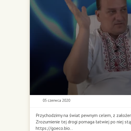
0
05 czerwca 2020
s
e
c
Przychodzimy na świat pewnym celem, z założen
o
Zrozumienie tej drogi pomaga łatwiej po niej st
n
https://goeco.bio. .