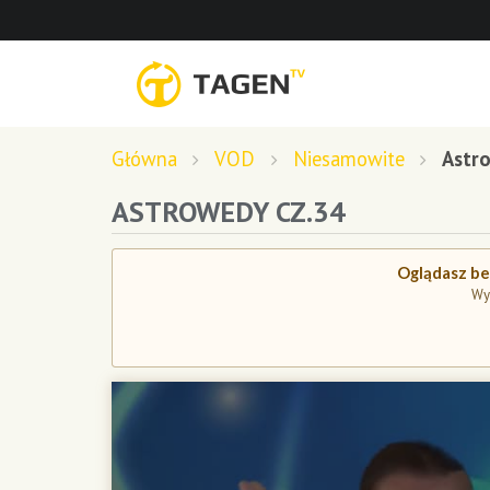
Główna
VOD
Niesamowite
Astr
ASTROWEDY CZ.34
Oglądasz bez
Wy