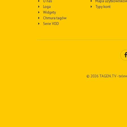
O nas
Mapa użytkownikó
Loga
Typy kont
Widgety
Chmura tagów
Serie VOD
© 2026 TAGEN.TV - telew