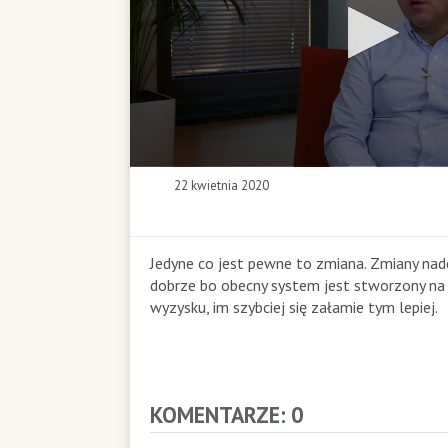
0
22 kwietnia 2020
s
e
c
o
Jedyne co jest pewne to zmiana. Zmiany nad
n
dobrze bo obecny system jest stworzony na 
d
wyzysku, im szybciej się załamie tym lepiej.
s
o
f
0
s
KOMENTARZE: 0
e
c