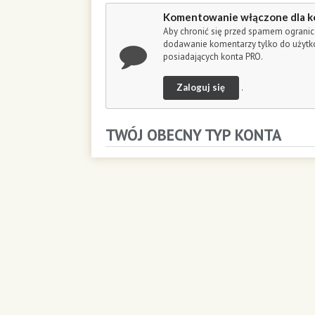
o
Komentowanie włączone dla k
n
Aby chronić się przed spamem ogranic
d
dodawanie komentarzy tylko do użyt
s
posiadających konta PRO.
Zaloguj się
.
TWÓJ OBECNY TYP KONTA