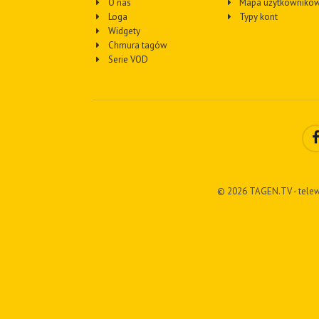
O nas
Mapa użytkownikó
Loga
Typy kont
Widgety
Chmura tagów
Serie VOD
© 2026 TAGEN.TV - telew