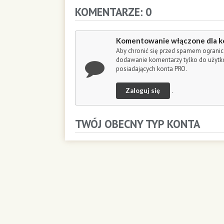
o
KOMENTARZE: 0
n
d
s
Komentowanie włączone dla k
Aby chronić się przed spamem ogranic
dodawanie komentarzy tylko do użyt
posiadających konta PRO.
Zaloguj się
.
TWÓJ OBECNY TYP KONTA