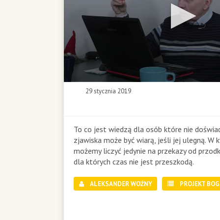
0
29 stycznia 2019
s
e
c
o
To co jest wiedzą dla osób które nie doświa
n
zjawiska może być wiarą, jeśli jej ulegną. W 
d
możemy liczyć jedynie na przekazy od przodk
s
dla których czas nie jest przeszkodą.
o
f
0
ALEKSANDER WOŹNY
PROJEKT BOG
s
e
c