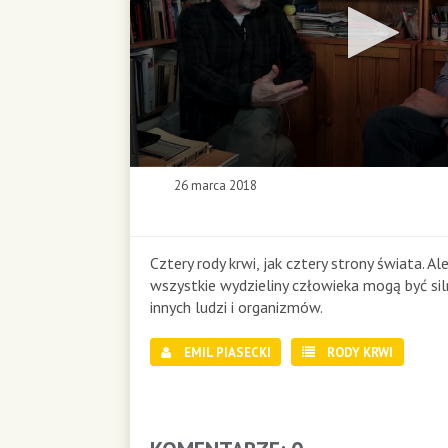
0
26 marca 2018
s
e
c
o
Cztery rody krwi, jak cztery strony świata. Ale
n
wszystkie wydzieliny człowieka mogą być sil
d
innych ludzi i organizmów.
s
o
EMIL PIASECKI
RODY KRWI
f
0
s
e
c