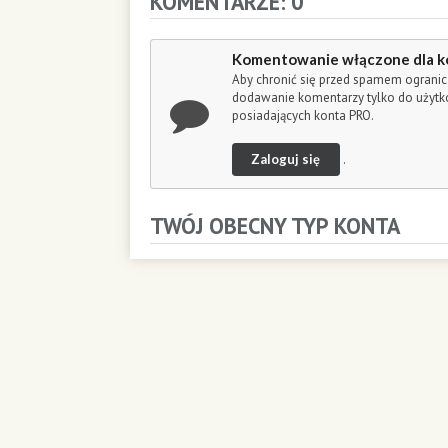
KOMENTARZE: 0
o
n
d
Komentowanie włączone dla k
s
Aby chronić się przed spamem ogranic
dodawanie komentarzy tylko do użyt
posiadających konta PRO.
Zaloguj się
.
TWÓJ OBECNY TYP KONTA