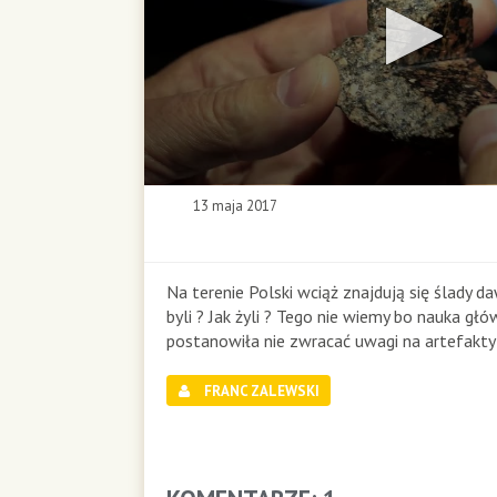
0
13 maja 2017
s
e
c
o
Na terenie Polski wciąż znajdują się ślady da
n
byli ? Jak żyli ? Tego nie wiemy bo nauka gł
d
postanowiła nie zwracać uwagi na artefakty 
s
o
FRANC ZALEWSKI
f
0
s
e
c