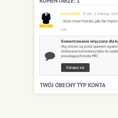
KOMENTARZE: 1
o
n
d
Kokotek60
8 lat, 1 miesiąc te
s
...ktos musi myslec,jak nie mysli n
PRO
Link
Komentowanie włączone dla k
Aby chronić się przed spamem ogranic
dodawanie komentarzy tylko do użyt
posiadających konta PRO.
Zaloguj się
.
TWÓJ OBECNY TYP KONTA