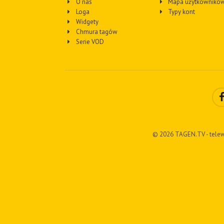
O nas
Mapa użytkownikó
Loga
Typy kont
Widgety
Chmura tagów
Serie VOD
© 2026 TAGEN.TV - telew