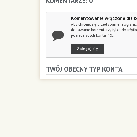
KOMENTARZE: 0
o
n
d
Komentowanie włączone dla k
s
Aby chronić się przed spamem ogranic
dodawanie komentarzy tylko do użyt
posiadających konta PRO.
Zaloguj się
.
TWÓJ OBECNY TYP KONTA