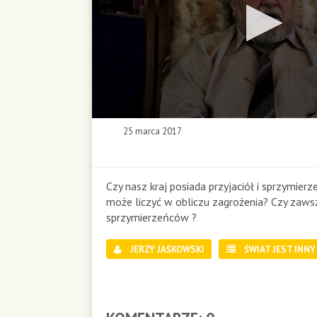
0
25 marca 2017
s
e
c
o
Czy nasz kraj posiada przyjaciół i sprzymier
n
może liczyć w obliczu zagrożenia? Czy zawsz
d
sprzymierzeńców ?
s
o
JERZY JAŚKOWSKI
ŚWIAT JEST INNY
f
0
s
e
c