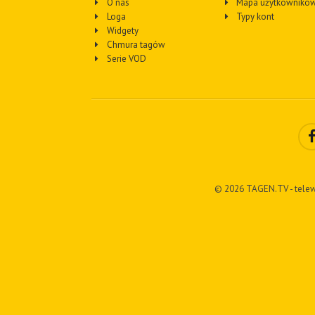
O nas
Mapa użytkownikó
Loga
Typy kont
Widgety
Chmura tagów
Serie VOD
© 2026 TAGEN.TV - telew