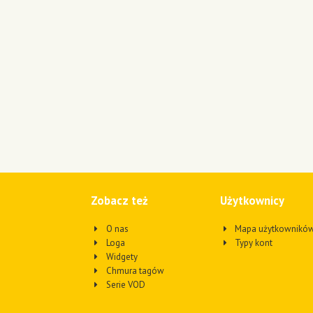
Zobacz też
Użytkownicy
O nas
Mapa użytkownikó
Loga
Typy kont
Widgety
Chmura tagów
Serie VOD