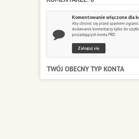
c
o
n
Komentowanie włączone dla k
d
Aby chronić się przed spamem ogranic
s
dodawanie komentarzy tylko do użyt
posiadających konta PRO.
Zaloguj się
.
TWÓJ OBECNY TYP KONTA