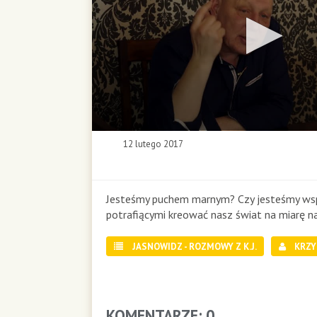
0
12 lutego 2017
s
e
c
o
Jesteśmy puchem marnym? Czy jesteśmy wsp
n
potrafiącymi kreować nasz świat na miarę 
d
s
JASNOWIDZ - ROZMOWY Z K.J.
KRZY
o
f
0
s
e
KOMENTARZE: 0