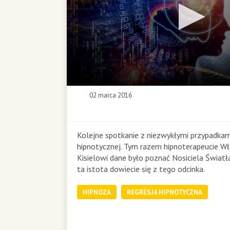
0
02 marca 2016
s
e
c
o
Kolejne spotkanie z niezwykłymi przypadkami
n
hipnotycznej. Tym razem hipnoterapeucie W
d
Kisielowi dane było poznać Nosiciela Światł
s
ta istota dowiecie się z tego odcinka.
o
f
0
HIPNOZA
REGRESJA HIPNOTYCZNA
s
e
c