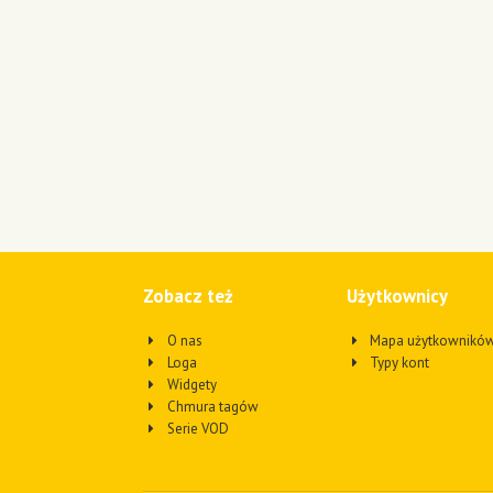
Zobacz też
Użytkownicy
O nas
Mapa użytkownikó
Loga
Typy kont
Widgety
Chmura tagów
Serie VOD