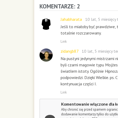
o
KOMENTARZE: 2
n
d
s
Jahabharata
10 lat, 5 miesięcy
Jeśli to miałoby być prawdziwe, 
totalnie rozczarowany.
Link
zidangb87
10 lat, 5 miesięcy t
Na pustyni jedynymi mistrzami n
byli czarni magowie typu Mojżesz
światłem istoty. Ogólnie Hipnoz
podpowiedzi. Dzięki Wielkie. ps. 
kontynuacja części I.
Link
Komentowanie włączone dla k
Aby chronić się przed spamem ogranic
dodawanie komentarzy tylko do użyt