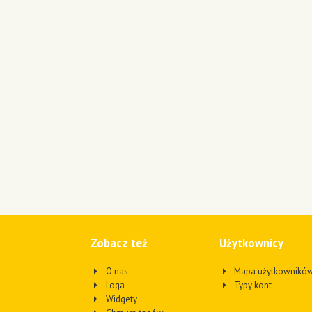
Zobacz też
Użytkownicy
O nas
Mapa użytkownikó
Loga
Typy kont
Widgety