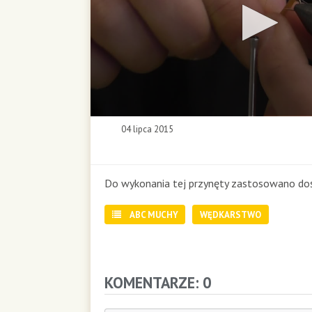
0
04 lipca 2015
s
e
c
o
Do wykonania tej przynęty zastosowano dość
n
d
ABC MUCHY
WĘDKARSTWO
s
o
f
0
s
KOMENTARZE: 0
e
c