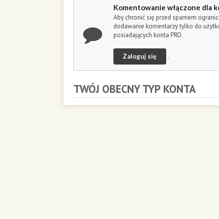
o
Komentowanie włączone dla k
n
Aby chronić się przed spamem ogranic
d
dodawanie komentarzy tylko do użyt
s
posiadających konta PRO.
Zaloguj się
.
TWÓJ OBECNY TYP KONTA