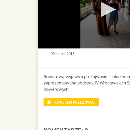
0
09 marca 2015
s
e
c
o
Rowerowa wyprawa po Tajwanie – obszerna 
n
zaprezentowana podczas IV Wrocławskich 
d
Rowerowych.
s
o
ROWEREM PRZEZ ŚWIAT
f
0
s
e
c