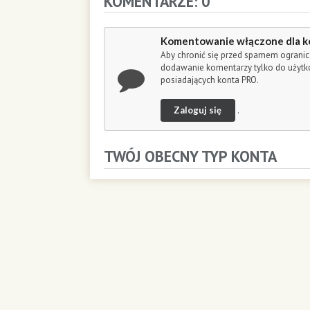
KOMENTARZE: 0
o
n
d
Komentowanie włączone dla k
s
Aby chronić się przed spamem ogranic
dodawanie komentarzy tylko do użyt
posiadających konta PRO.
Zaloguj się
.
TWÓJ OBECNY TYP KONTA