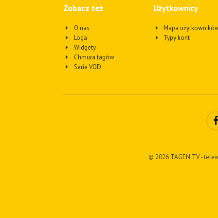
Zobacz też
Użytkownicy
O nas
Mapa użytkownikó
Loga
Typy kont
Widgety
Chmura tagów
Serie VOD
© 2026 TAGEN.TV - telew