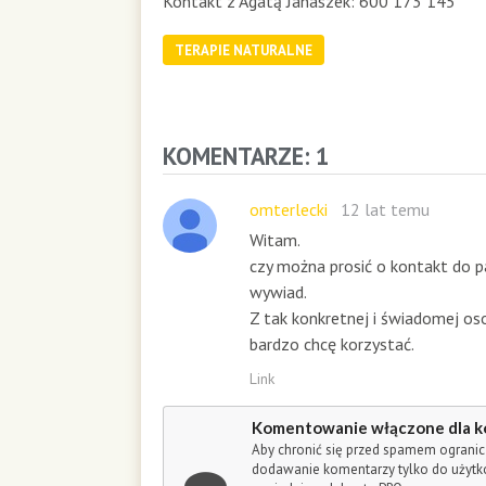
Kontakt z Agatą Janaszek: 600 173 145
o
n
d
TERAPIE NATURALNE
s
KOMENTARZE: 1
omterlecki
12 lat temu
Witam.
czy można prosić o kontakt do pa
wywiad.
Z tak konkretnej i świadomej os
bardzo chcę korzystać.
Link
Komentowanie włączone dla k
Aby chronić się przed spamem ogranic
dodawanie komentarzy tylko do użyt