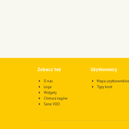
Zobacz też
Użytkownicy
O nas
Mapa użytkownikó
Loga
Typy kont
Widgety
Chmura tagów
Serie VOD