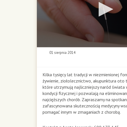
0
01 sierpnia 2014
s
e
c
o
Kilka tysięcy lat tradycji w niezmienionej fo
n
żywienie, ziołolecznictwo, akupunktura oto 
d
które utrzymują najliczniejszy naród świata
s
kondycji fizycznej i pozwalają na eliminowa
o
najcięższych chorób. Zapraszamy na spotkani
f
zafascynowana skutecznością medycyny ws
0
s
pomagać innym w zmaganiach z chorobą.
e
c