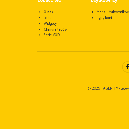
Zobacz też
Użytkownicy
O nas
Mapa użytkownikó
Loga
Typy kont
Widgety
Chmura tagów
Serie VOD
© 2026 TAGEN.TV - telew