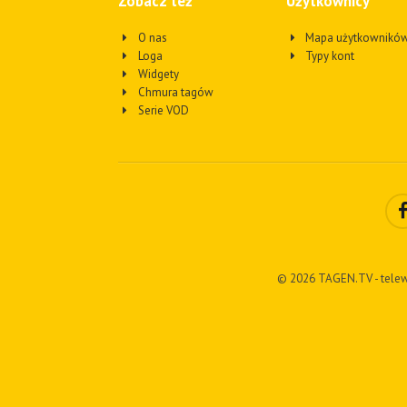
Zobacz też
Użytkownicy
O nas
Mapa użytkownikó
Loga
Typy kont
Widgety
Chmura tagów
Serie VOD
© 2026 TAGEN.TV - telew