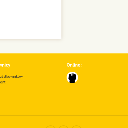
wnicy
Online:
użytkowników
kont