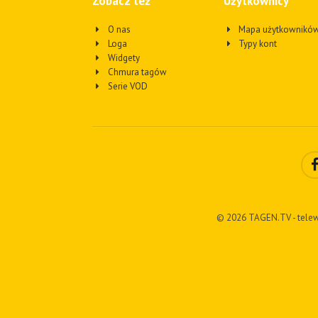
Zobacz też
Użytkownicy
O nas
Mapa użytkownikó
Loga
Typy kont
Widgety
Chmura tagów
Serie VOD
© 2026 TAGEN.TV - telew